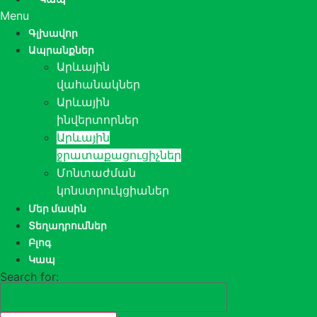
Menu
Գլխավոր
Ապրանքներ
Արևային
վահանակներ
Արևային
ինվերտորներ
Արևային
ջրատաքացուցիչներ
Մոնտաժման
կոնստրուկցիաներ
Մեր մասին
Տեղադրումներ
Բլոգ
Կապ
Search for: