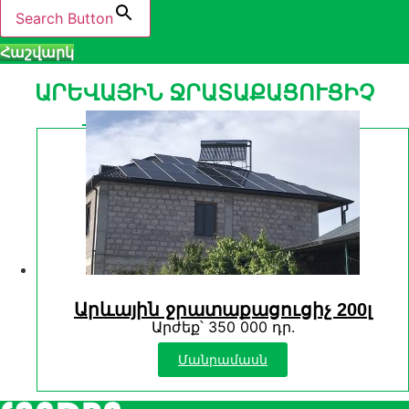
Search Button
Հաշվարկ
ԱՐԵՎԱՅԻՆ ՋՐԱՏԱՔԱՑՈՒՑԻՉ
Արևային ջրատաքացուցիչ 200լ
Արժեք՝ 350 000 դր.
Մանրամասն