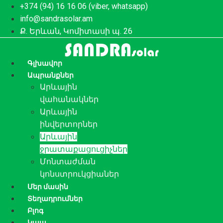
Перейти
+374 (94) 16 16 06 (viber, whatsapp)
к
info@sandrasolar.am
содержимому
Ք. Երևան, Կոմիտասի պ. 26
Գլխավոր
Ապրանքներ
Արևային
վահանակներ
Արևային
ինվերտորներ
Արևային
ջրատաքացուցիչներ
Մոնտաժման
կոնստրուկցիաներ
Մեր մասին
Տեղադրումներ
Բլոգ
Կապ